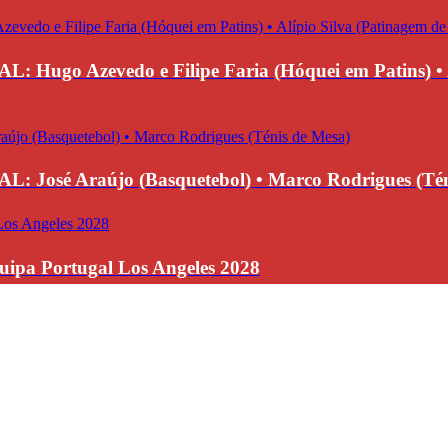
evedo e Filipe Faria (Hóquei em Patins) • Alípi
 Araújo (Basquetebol) • Marco Rodrigues (Téni
uipa Portugal Los Angeles 2028