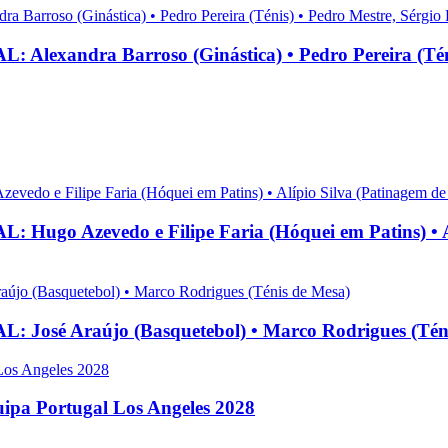
ra Barroso (Ginástica) • Pedro Pereira (Ténis) •
evedo e Filipe Faria (Hóquei em Patins) • Alípio
Araújo (Basquetebol) • Marco Rodrigues (Téni
ipa Portugal Los Angeles 2028