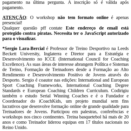
pagamento na última pergunta. A inscrição só é válida após
pagamento.
ATENÇÃO
: O workshop
não tem formato online
é apenas
presencial!
Qualquer questão pff contate
Este endereço de email está
protegido contra piratas. Necessita ter o JavaScript autorizado
para o visualizar.
*Sergio Lara-Bercial
é Professor de Treino Desportivo na Leeds
Beckett University, Inglaterra e Diretor para a Estratégia e
Desenvolvimento no ICCE (International Council for Coaching
Excellence). As suas áreas de interesse abrangem Política e Sistemas
de Treino, Formação de Treinadores desde a Formação ao Alto
Rendimento e Desenvolvimento Positivo de Jovens através do
Desporto. Sergio é coautor nas edições: International and European
Sport Coaching Frameworks, International Coaching Degree
Standards e European Coaching Children Curriculum. Codirigiu
também o estudo Serial Winning Coaches e é o Fundador e
Coordenador do iCoachKids, um projeto mundial sem fins
lucrativos que desenvolve formação online de grande qualidade para
Treinadores de Jovens. Participou em palestras, conferências e
workshops nos cinco continentes. Treina basquetebol há mais de 20
anos e como Treinador liderou equipas em 17 títulos nacionais no
Reino Unido.